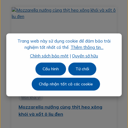
Trang web này sử dụng cookie để đảm bảo trải
nghiệm tốt nhất có thể.
Thêm thông tin...
Chính sách bảo mật
|
Quyền sở hữu
Cấu hình
Từ chối
Chấp nhận tất cả các cookie
Món khai vị
Mozzarella nướng cùng thịt heo xông
khói và xốt ô liu đen