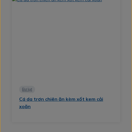
Bơ lạt
Cá da trơn chiên ăn kèm xốt kem cải
xoăn