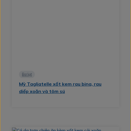
Bơ lạt
Mỳ Tagliatelle xốt kem rau bina, rau
diếp xoăn và tôm sú