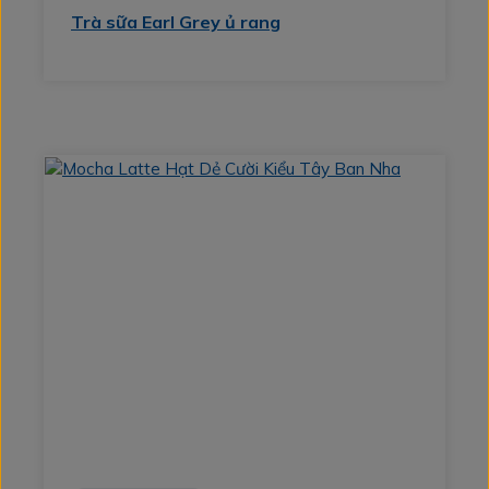
Trà sữa Earl Grey ủ rang