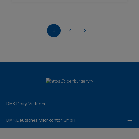
1
2
Trang
Trang
DMK Dairy Vietnam
DMK Deutsches Milchkontor GmbH