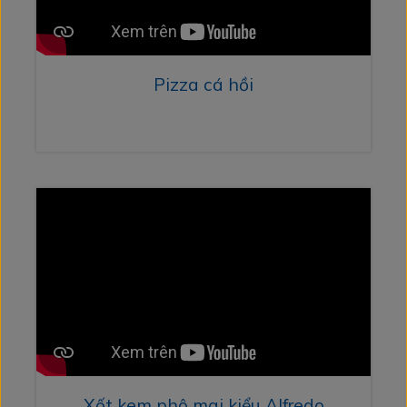
Pizza cá hồi
Xốt kem phô mai kiểu Alfredo