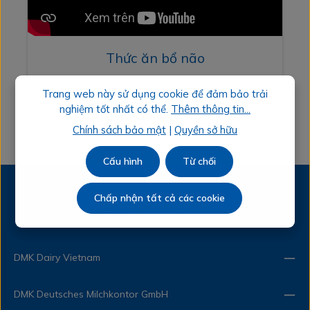
Thức ăn bổ não
Trang web này sử dụng cookie để đảm bảo trải
nghiệm tốt nhất có thể.
Thêm thông tin...
Chính sách bảo mật
|
Quyền sở hữu
Cấu hình
Từ chối
Chấp nhận tất cả các cookie
DMK Dairy Vietnam
DMK Deutsches Milchkontor GmbH