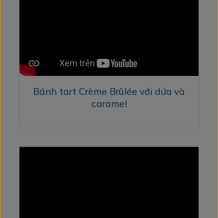
Bánh tart Crème Brûlée với dứa và
caramel